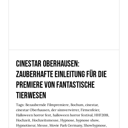
Cinestar Oberhausen:
zauberhafte Einleitung für die
Premiere von Fantastische
Tierwesen
Tags:
Bezaubernde Filmpremiere
,
Bochum
,
cinestar
,
cinestar Oberhausen
,
der sinnverwirrer
,
Firmenfeier
,
Halloween horror fest
,
halloween horror festival
,
HHF2018
,
Hochzeit
,
Hochzeitsmesse
,
Hypnose
,
hypnose show
,
Hypnotiseur
,
Messe
,
Movie Park Germany
,
Showhypnose
,