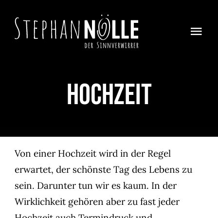
Zum
Inhalt
Togg
springen
Navi
Home
Hochzeit
Magie
About
Auf Achse
Von einer Hochzeit wird in der Regel
erwartet, der schönste Tag des Lebens zu
Kontakt
sein. Darunter tun wir es kaum. In der
Wirklichkeit gehören aber zu fast jeder
Hochzeit auch Termindruck und