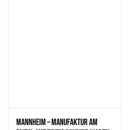
Mannheim – Manufaktur am
Rhein: Mit einem Schnipp waren
alle weg.
Mannheim – Manufaktur am