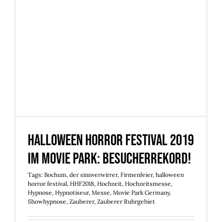
Halloween Horror Festival
2019 im Movie Park:
Besucherrekord!
Halloween Horror Festival 2019
im Movie Park: Besucherrekord!
Tags:
Bochum
,
der sinnverwirrer
,
Firmenfeier
,
halloween
horror festival
,
HHF2018
,
Hochzeit
,
Hochzeitsmesse
,
Hypnose
,
Hypnotiseur
,
Messe
,
Movie Park Germany
,
Showhypnose
,
Zauberer
,
Zauberer Ruhrgebiet