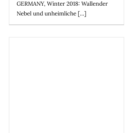
GERMANY, Winter 2018: Wallender
Nebel und unheimliche [...]
Cinestar Oberhausen:
zauberhafte Einleitung für die
Premiere von Fantastische
Tierwesen