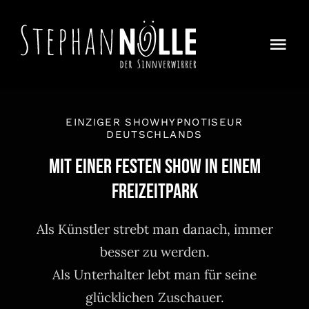
Zum
Inhalt
Togg
springen
Navi
Home
EINZIGER SHOWHYPNOTISEUR
Magie
DEUTSCHLANDS
mit einer festen Show in einem
About
Freizeitpark
Auf Achse
Als Künstler strebt man danach, immer
Kontakt
besser zu werden.
Als Unterhalter lebt man für seine
glücklichen Zuschauer.