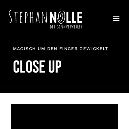
Zum
Inhalt
Togg
springen
Navi
Home
MAGISCH UM DEN FINGER GEWICKELT
Magie
Close up
About
Auf Achse
Kontakt