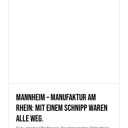
Mannheim – Manufaktur am
Rhein: Mit einem Schnipp waren
alle weg.
Mannheim – Manufaktur am
Rhein: Mit einem Schnipp waren
alle weg.
Tags:
cinestar Oberhausen
,
der sinnverwirrer
,
Firmenfeier
,