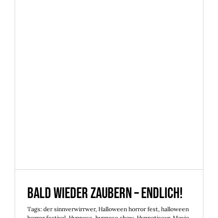
Bald wieder zaubern – endlich!
Bald wieder zaubern – endlich!
Tags:
der sinnverwirrwer
,
Halloween horror fest
,
halloween
horror festival
,
Hypnose
,
hypnose show
,
Hypnotiseur
,
Movie