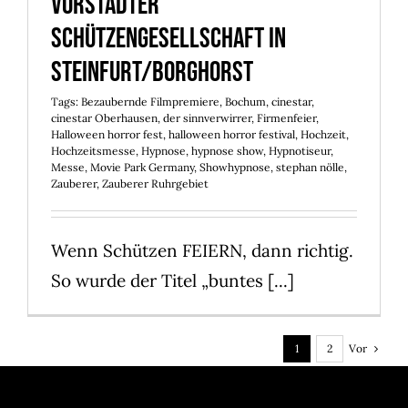
Vorstädter
Schützengesellschaft in
Steinfurt/Borghorst
Tags:
Bezaubernde Filmpremiere
,
Bochum
,
cinestar
,
cinestar Oberhausen
,
der sinnverwirrer
,
Firmenfeier
,
Halloween horror fest
,
halloween horror festival
,
Hochzeit
,
Hochzeitsmesse
,
Hypnose
,
hypnose show
,
Hypnotiseur
,
Messe
,
Movie Park Germany
,
Showhypnose
,
stephan nölle
,
Zauberer
,
Zauberer Ruhrgebiet
Wenn Schützen FEIERN, dann richtig.
So wurde der Titel „buntes [...]
Vor
1
2