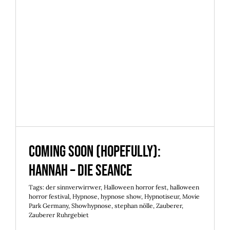
Coming soon (hopefully):
Hannah – die Seance
Coming soon (hopefully):
Hannah – die Seance
Tags:
der sinnverwirrwer
,
Halloween horror fest
,
halloween
horror festival
,
Hypnose
,
hypnose show
,
Hypnotiseur
,
Movie
Park Germany
,
Showhypnose
,
stephan nölle
,
Zauberer
,
Zauberer Ruhrgebiet