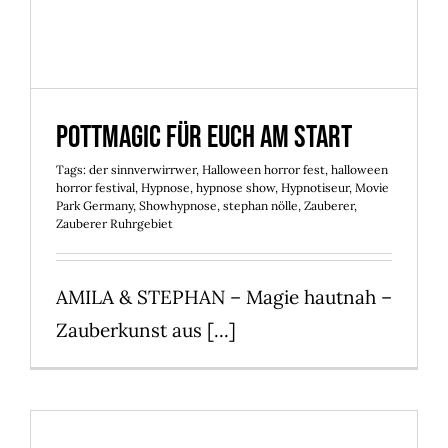
Pottmagic für Euch am Start
Pottmagic für Euch am Start
Tags:
der sinnverwirrwer
,
Halloween horror fest
,
halloween
horror festival
,
Hypnose
,
hypnose show
,
Hypnotiseur
,
Movie
Park Germany
,
Showhypnose
,
stephan nölle
,
Zauberer
,
Zauberer Ruhrgebiet
AMILA & STEPHAN – Magie hautnah –
Zauberkunst aus [...]