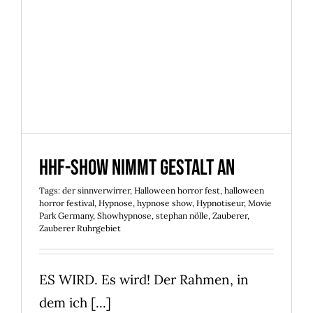
HHF-Show nimmt Gestalt an
HHF-Show nimmt Gestalt an
Tags:
der sinnverwirrer
,
Halloween horror fest
,
halloween
horror festival
,
Hypnose
,
hypnose show
,
Hypnotiseur
,
Movie
Park Germany
,
Showhypnose
,
stephan nölle
,
Zauberer
,
Zauberer Ruhrgebiet
ES WIRD. Es wird! Der Rahmen, in
dem ich [...]