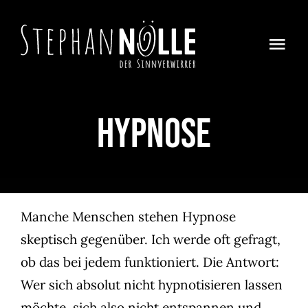
Zum
Inhalt
Togg
springen
Navi
Home
Hypnose
Magie
About
Auf Achse
Manche Menschen stehen Hypnose
skeptisch gegenüber. Ich werde oft gefragt,
Kontakt
ob das bei jedem funktioniert. Die Antwort:
Wer sich absolut nicht hypnotisieren lassen
möchte, sich also nicht entspannen und