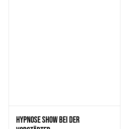
Hypnose Show bei der
Vorstädter
Schützengesellschaft in
Steinfurt/Borghorst
Hypnose Show bei der