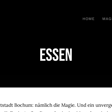
HOME
MAG
Essen
matstadt Bochum: nämlich die Magie. Und ein unver