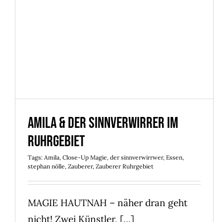
Amila & der Sinnverwirrer im
Ruhrgebiet
Amila & der Sinnverwirrer im
Ruhrgebiet
Tags:
Amila
,
Close-Up Magie
,
der sinnverwirrwer
,
Essen
,
stephan nölle
,
Zauberer
,
Zauberer Ruhrgebiet
MAGIE HAUTNAH – näher dran geht
nicht! Zwei Künstler, [...]