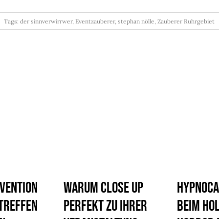
Tags:
der sinnverwirrwer
,
Eventzauberer
,
stephan nölle
,
Zauberer Ruhrgebiet
vention
Warum Close Up
Hypnoca
treffen
perfekt zu Ihrer
beim Ho