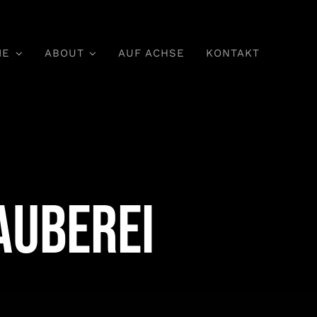
IE
ABOUT
AUF ACHSE
KONTAKT
auberei