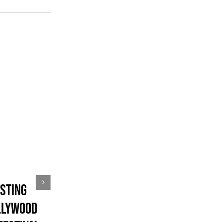
sting
llywood