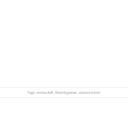
Tags:
meinschiff
,
Showhypnose
,
sinnverwirrer