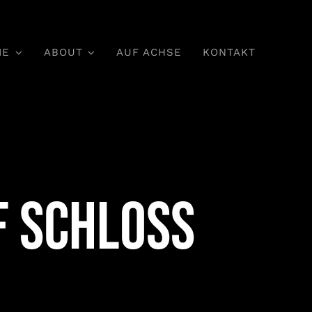
IE
ABOUT
AUF ACHSE
KONTAKT
f Schloss