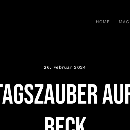
HOME
MAG
26. Februar 2024
agszauber au
Beck